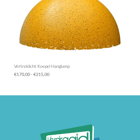
Vertreklicht Koepel Hanglamp
Prijsklasse:
€
170,00
-
€
215,00
€170,00
tot
€215,00