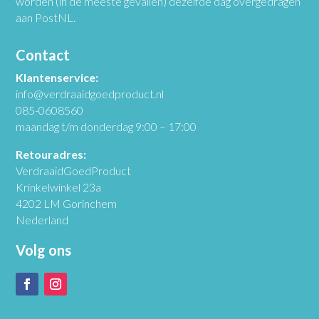
worden (in de meeste gevallen) dezelfde dag overgedragen
aan PostNL.
Contact
Klantenservice:
info@verdraaidgoedproduct.nl
085-0608560
maandag t/m donderdag 9:00 – 17:00
Retouradres:
VerdraaidGoedProduct
Krinkelwinkel 23a
4202 LM Gorinchem
Nederland
Volg ons