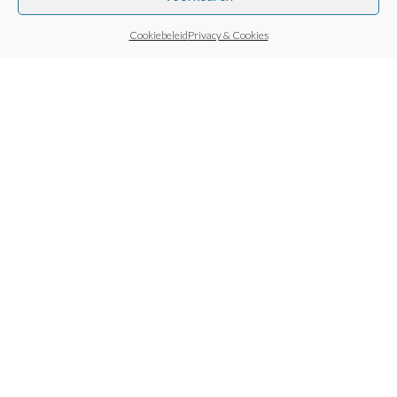
Cookiebeleid
Privacy & Cookies
Coffee Based
Weet je dat er ook van koffiedik gave producten
gemaakt kunnen worden? Bekijk hier al onze
producten gemaakt van koffie.
SHOP PRODUCTEN