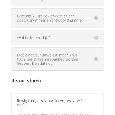
Bezorgen jullie ook pakketjes aan
postbusnummer en antwoordnummer?
Wat is de levertijd?
Het is net 15h geweest, maar ik wil
toch héél graag mijn pakket morgen
hebben. Kan dat nog?
Retour sturen
Ik wil graag iets terugsturen, hoe doe ik
dat?
Je mag je product binnen 14 dagen altijd aan ons