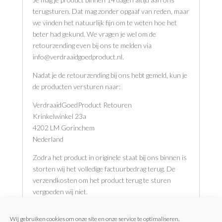
terugsturen. Dat mag zonder opgaaf van reden, maar
we vinden het natuurlijk fijn om te weten hoe het
beter had gekund. We vragen je wel om de
retourzending even bij ons te melden via
info@verdraaidgoedproduct.nl.
Nadat je de retourzending bij ons hebt gemeld, kun je
de producten versturen naar:
VerdraaidGoedProduct Retouren
Krinkelwinkel 23a
4202 LM Gorinchem
Nederland
Zodra het product in originele staat bij ons binnen is
storten wij het volledige factuurbedrag terug. De
verzendkosten om het product terug te sturen
vergoeden wij niet.
Let op: Als je het product met een cadeaubon hebt
Wij gebruiken cookies om onze site en onze service te optimaliseren.
gekocht, wordt het bedrag van de retourzending