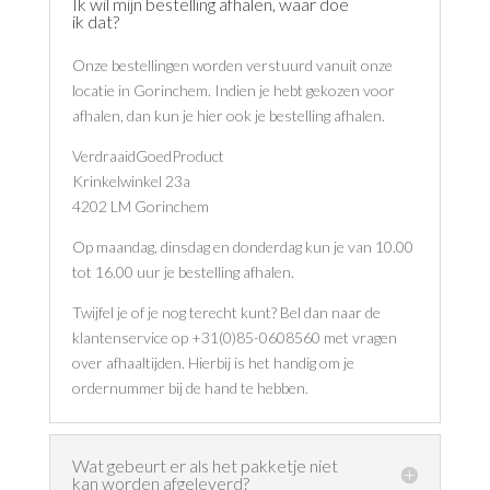
Ik wil mijn bestelling afhalen, waar doe
ik dat?
Onze bestellingen worden verstuurd vanuit onze
locatie in Gorinchem. Indien je hebt gekozen voor
afhalen, dan kun je hier ook je bestelling afhalen.
VerdraaidGoedProduct
Krinkelwinkel 23a
4202 LM Gorinchem
Op maandag, dinsdag en donderdag kun je van 10.00
tot 16.00 uur je bestelling afhalen.
Twijfel je of je nog terecht kunt? Bel dan naar de
klantenservice op +31(0)85-0608560 met vragen
over afhaaltijden. Hierbij is het handig om je
ordernummer bij de hand te hebben.
Wat gebeurt er als het pakketje niet
kan worden afgeleverd?