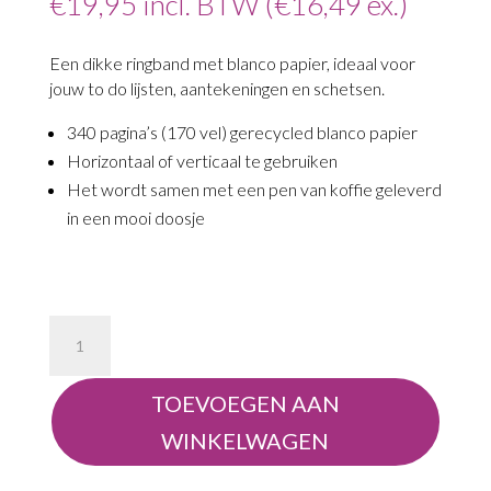
€
19,95
incl. BTW (
€
16,49
ex.)
Een dikke ringband met blanco papier, ideaal voor
jouw to do lijsten, aantekeningen en schetsen.
340 pagina’s (170 vel) gerecycled blanco papier
Horizontaal of verticaal te gebruiken
Het wordt samen met een pen van koffie geleverd
in een mooi doosje
Blocnote
van
koffiedik
TOEVOEGEN AAN
aantal
WINKELWAGEN