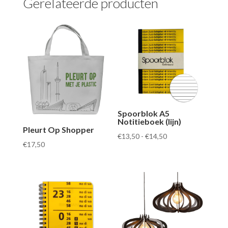
Gerelateerde producten
Spoorblok A5
Notitieboek (lijn)
Pleurt Op Shopper
Prijsklasse:
€
13,50
-
€
14,50
€
17,50
€13,50
tot
€14,50