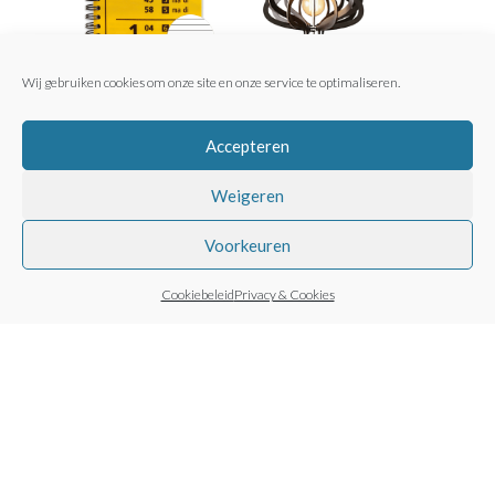
Wij gebruiken cookies om onze site en onze service te optimaliseren.
Spoorblok Ringband
Dual Brew
A6 (lijn)
€
254,00
incl. BTW (
€
209,92
Prijsklasse:
€
10,95
-
€
11,95
Accepteren
ex.)
€10,95
tot
Weigeren
€11,95
Voorkeuren
Cookiebeleid
Privacy & Cookies
Coffee Based
Bambook
€
24,95
incl. BTW (
€
20,62
ex.)