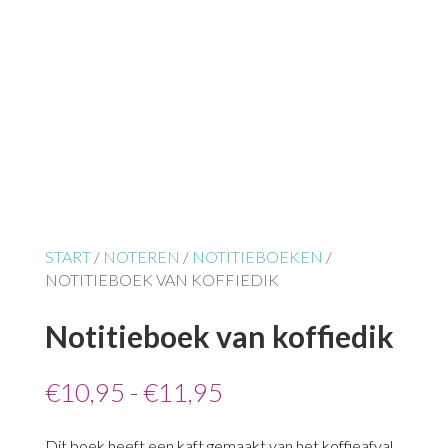
START
/
NOTEREN
/
NOTITIEBOEKEN
/
NOTITIEBOEK VAN KOFFIEDIK
Notitieboek van koffiedik
Prijsklasse:
€
10,95
-
€
11,95
€10,95
tot
Dit boek heeft een kaft gemaakt van het koffieafval