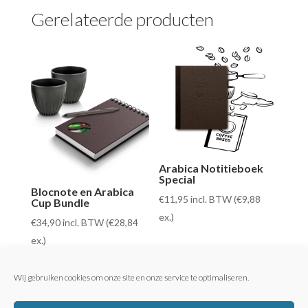
Gerelateerde producten
Arabica Notitieboek
Special
Blocnote en Arabica
€
11,95
incl. BTW (
€
9,88
Cup Bundle
ex.)
€
34,90
incl. BTW (
€
28,84
ex.)
Wij gebruiken cookies om onze site en onze service te optimaliseren.