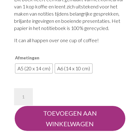
€11,95
van 1 kop koffie en leent zich uitstekend voor het
maken van notities tijdens belangrijke gesprekken,
briljante ingevingen en boeiende presentaties. Het
papier in het notitieboek is 100% gerecycled.
It can all happen over one cup of coffee!
Afmetingen
A5 (20 x 14 cm)
A6 (14 x 10 cm)
Notitieboek
van
koffiedik
TOEVOEGEN AAN
aantal
WINKELWAGEN