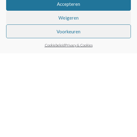
Accepteren
Weigeren
Voorkeuren
Vertreklicht Bol op
Cookiebeleid
Privacy & Cookies
voet
Zakje Growkit Broed
€
125,00
incl. BTW (
€
103,31
(voor
oesterzwammen)
ex.)
€
5,99
incl. BTW (
€
5,50
ex.)