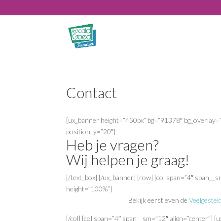
Contact
[ux_banner height=”450px” bg=”91378″ bg_overlay=”r
position_y=”20″]
Heb je vragen?
Wij helpen je graag!
[/text_box] [/ux_banner] [row] [col span=”4″ span__
height=”100%”]
Bekijk eerst even de
Veelgestel
[/col] [col span=”4″ span__sm=”12″ align=”center”] 