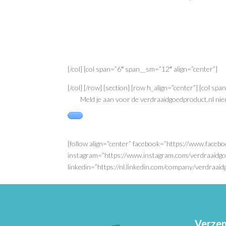
[/col] [col span=”6″ span__sm=”12″ align=”center”]
[/col] [/row] [section] [row h_align=”center”] [col spa
Meld je aan voor de verdraaidgoedproduct.nl nie
[follow align=”center” facebook=”https://www.faceb
instagram=”https://www.instagram.com/verdraaidgoe
linkedin=”https://nl.linkedin.com/company/verdraaidgo
Verzen