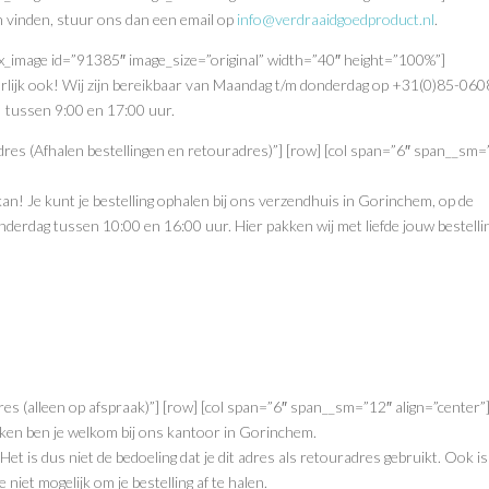
 vinden, stuur ons dan een email op
info@verdraaidgoedproduct.nl
.
[ux_image id=”91385″ image_size=”original” width=”40″ height=”100%”]
uurlijk ook! Wij zijn bereikbaar van Maandag t/m donderdag op +31(0)85-06
tussen 9:00 en 17:00 uur.
dadres (Afhalen bestellingen en retouradres)”] [row] [col span=”6″ span__sm
 kan! Je kunt je bestelling ophalen bij ons verzendhuis in Gorinchem, op de
derdag tussen 10:00 en 16:00 uur. Hier pakken wij met liefde jouw bestellin
adres (alleen op afspraak)”] [row] [col span=”6″ span__sm=”12″ align=”center”
aken ben je welkom bij ons kantoor in Gorinchem.
Het is dus niet de bedoeling dat je dit adres als retouradres gebruikt. Ook is
e niet mogelijk om je bestelling af te halen.