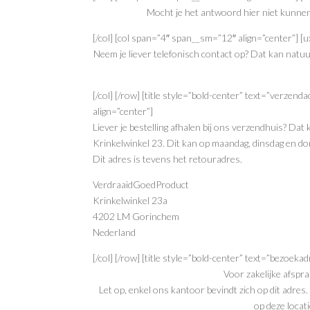
Mocht je het antwoord hier niet kunnen
[/col] [col span=”4″ span__sm=”12″ align=”center”] 
Neem je liever telefonisch contact op? Dat kan nat
[/col] [/row] [title style=”bold-center” text=”verzen
align=”center”]
Liever je bestelling afhalen bij ons verzendhuis? Dat
Krinkelwinkel 23. Dit kan op maandag, dinsdag en don
Dit adres is tevens het retouradres.
VerdraaidGoedProduct
Krinkelwinkel 23a
4202 LM Gorinchem
Nederland
[/col] [/row] [title style=”bold-center” text=”bezoek
Voor zakelijke afspr
Let op, enkel ons kantoor bevindt zich op dit adres. 
op deze locati