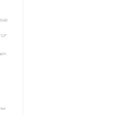
08560
=”12″
g in.
]
 het