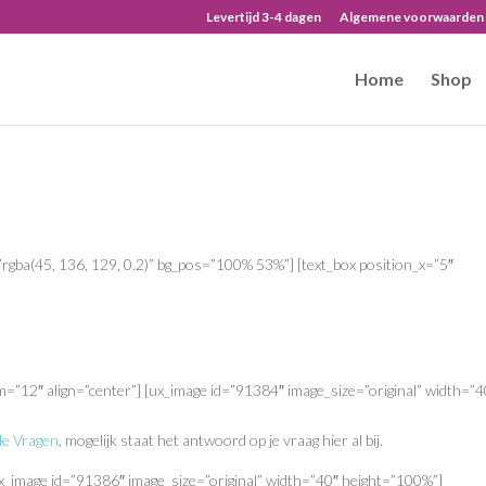
Levertijd 3-4 dagen
Algemene voorwaarden
Home
Shop
gba(45, 136, 129, 0.2)” bg_pos=”100% 53%”] [text_box position_x=”5″
sm=”12″ align=”center”] [ux_image id=”91384″ image_size=”original” width=”4
de Vragen
, mogelijk staat het antwoord op je vraag hier al bij.
[ux_image id=”91386″ image_size=”original” width=”40″ height=”100%”]