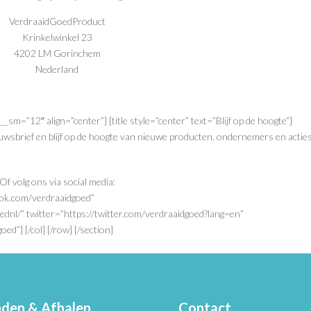
VerdraaidGoedProduct
Krinkelwinkel 23
4202 LM Gorinchem
Nederland
n__sm=”12″ align=”center”] [title style=”center” text=”Blijf op de hoogte”]
uwsbrief en blijf op de hoogte van nieuwe producten, ondernemers en acties
Of volg ons via social media:
ook.com/verdraaidgoed”
dnl/” twitter=”https://twitter.com/verdraaidgoed?lang=en”
ed”] [/col] [/row] [/section]
den & Afhalen
Contact