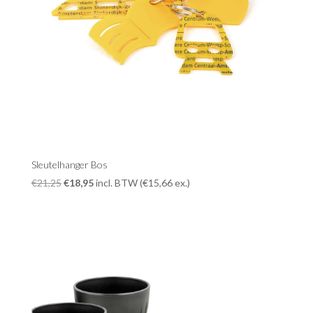
Sleutelhanger Bos
Oorspronkelijke
Huidige
€
21,25
€
18,95
incl. BTW (
€
15,66
ex.)
prijs
prijs
was:
is:
€21,25.
€18,95.