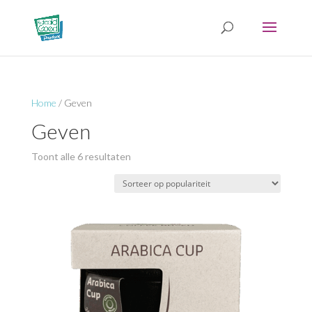
Home
/ Geven
Geven
Gesorteerd
Toont alle 6 resultaten
op
populariteit