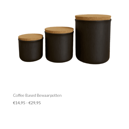
Coffee Based Bewaarpotten
Prijsklasse:
€
14,95
-
€
29,95
€14,95
tot
€29,95