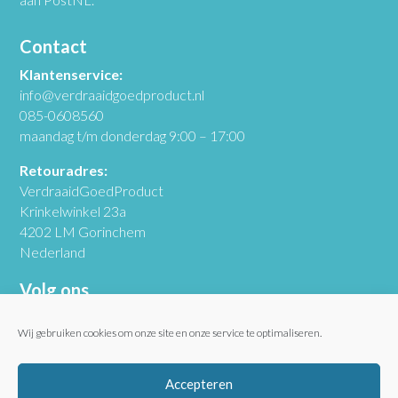
Contact
Klantenservice:
info@verdraaidgoedproduct.nl
085-0608560
maandag t/m donderdag 9:00 – 17:00
Retouradres:
VerdraaidGoedProduct
Krinkelwinkel 23a
4202 LM Gorinchem
Nederland
Volg ons
Wij gebruiken cookies om onze site en onze service te optimaliseren.
Accepteren