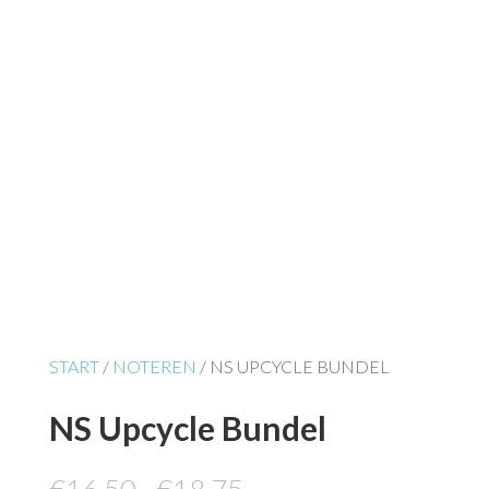
START
/
NOTEREN
/ NS UPCYCLE BUNDEL
NS Upcycle Bundel
Prijsklasse:
Oorspronkelijke
€
16,50
-
€
18,75