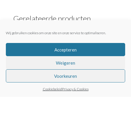
Gerelateerde producten
Wij gebruiken cookies om onze site en onze service te optimaliseren.
Accepteren
Weigeren
Voorkeuren
Koffiebeker Arabica
Cup To Go
Cookiebeleid
Privacy & Cookies
Vouwtas
€
14,95
incl. BTW (
€
12,36
€
9,95
incl. BTW (
€
8,22
ex.)
ex.)