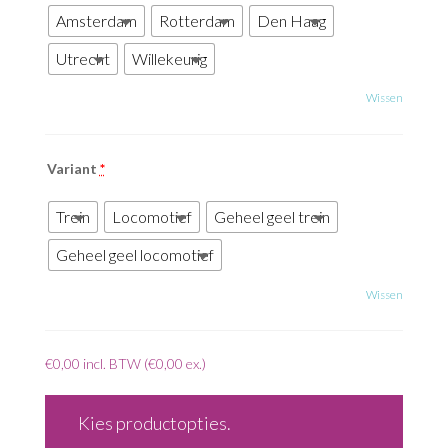
Amsterdam
Rotterdam
Den Haag
Utrecht
Willekeurig
Wissen
Variant
*
Trein
Locomotief
Geheel geel trein
Geheel geel locomotief
Wissen
€
0,00
incl. BTW (
€
0,00
ex.)
Kies productopties.