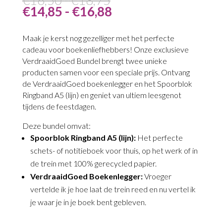
€16,50
prijs
Prijsklasse:
Huidige
€
14,85
-
€
16,88
tot
was:
€14,85
prijs
€18,75
€16,50
tot
is:
Maak je kerst nog gezelliger met het perfecte
-
€16,88
€14,85
cadeau voor boekenliefhebbers! Onze exclusieve
€18,75Prijsklasse:
-
VerdraaidGoed Bundel brengt twee unieke
€16,50
€16,88Prijsklasse:
producten samen voor een speciale prijs. Ontvang
tot
€14,85
de VerdraaidGoed boekenlegger en het Spoorblok
€18,75.
tot
Ringband A5 (lijn) en geniet van ultiem leesgenot
€16,88.
tijdens de feestdagen.
Deze bundel omvat:
Spoorblok Ringband A5 (lijn):
Het perfecte
schets- of notitieboek voor thuis, op het werk of in
de trein met 100% gerecycled papier.
VerdraaidGoed Boekenlegger:
Vroeger
vertelde ik je hoe laat de trein reed en nu vertel ik
je waar je in je boek bent gebleven.