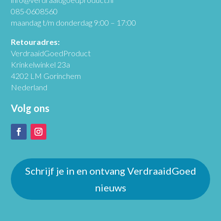
085-0608560
maandag t/m donderdag 9:00 – 17:00
Retouradres:
VerdraaidGoedProduct
Krinkelwinkel 23a
4202 LM Gorinchem
Nederland
Volg ons
Schrijf je in en ontvang VerdraaidGoed
nieuws