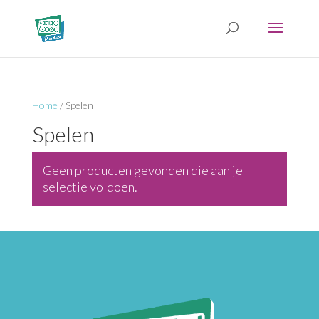
Home
/ Spelen
Spelen
Geen producten gevonden die aan je
selectie voldoen.