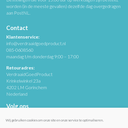
worden (in de meeste gevallen) dezelfde dag overgedragen
aan PostNL.
Contact
Klantenservice:
info@verdraaidgoedproduct.nl
085-0608560
maandag t/m donderdag 9:00 – 17:00
Retouradres:
VerdraaidGoedProduct
Krinkelwinkel 23a
4202 LM Gorinchem
Nederland
Volg ons
Wij gebruiken cookies om onze site en onze service te optimaliseren.