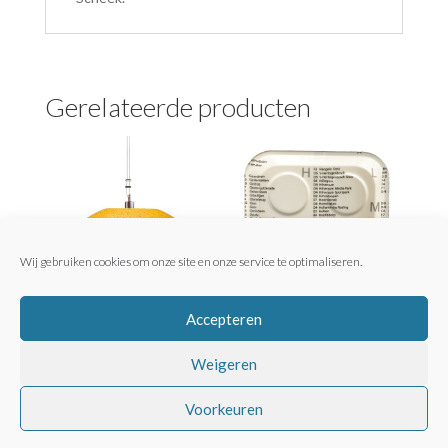
Gerelateerde producten
Wij gebruiken cookies om onze site en onze service te optimaliseren.
Accepteren
Vertreklicht Koepel
Hanglamp
Dienstblaadje Special
Weigeren
Prijsklasse:
€
170,00
-
€
215,00
€
19,95
€170,00
Voorkeuren
tot
€215,00