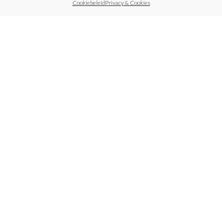
Cookiebeleid
Privacy & Cookies
Sleutelhanger
€
3,95
Notitieboek van
koffiedik
Prijsklasse:
€
10,95
-
€
11,95
€10,95
tot
€11,95