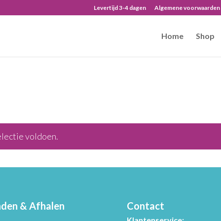
Levertijd 3-4 dagen
Algemene voorwaarden
Home
Shop
lectie voldoen.
den & Afhalen
Contact
Klantenservice: