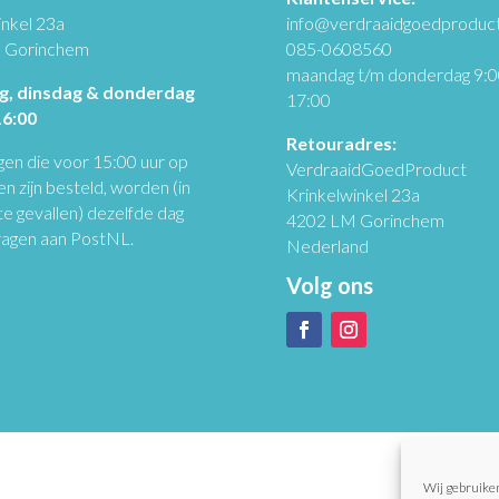
inkel 23a
info@verdraaidgoedproduct
 Gorinchem
085-0608560
maandag t/m donderdag 9:0
, dinsdag & donderdag
17:00
16:00
Retouradres:
gen die voor 15:00 uur op
VerdraaidGoedProduct
 zijn besteld, worden (in
Krinkelwinkel 23a
e gevallen) dezelfde dag
4202 LM Gorinchem
agen aan PostNL.
Nederland
Volg ons
Wij gebruiken