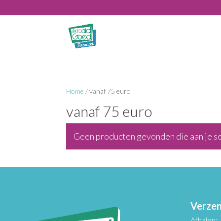
Home
/ vanaf 75 euro
vanaf 75 euro
Geen producten gevonden die aan je se
Verzen
Afhalen: