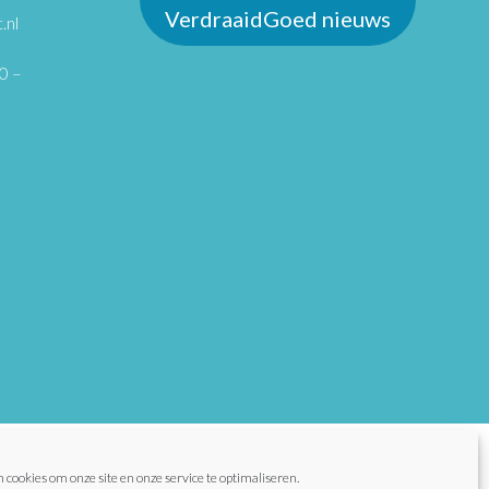
VerdraaidGoed nieuws
.nl
0 –
 cookies om onze site en onze service te optimaliseren.