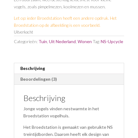
waarderinge
n
vogels, zoals pimpelmezen, koolmezen en mussen.
Let op: ieder Broedstation heeft een andere opdruk. Het
Broedstation op de afbeelding is een voorbeeld.
Uitverkocht
Categorieën:
Tuin
,
Uit Nederland
,
Wonen
Tag:
NS-Upcycle
Beschrijving
Beoordelingen (3)
Beschrijving
Jonge vogels vinden nestwarmte in het
Broedstation vogelhuis.
Het Broedstation is gemaakt van gebruikte NS
treintijdborden. Daarom heeft elk design van