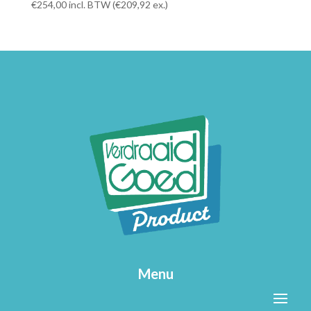
€
254,00
incl. BTW (
€
209,92
ex.)
Menu