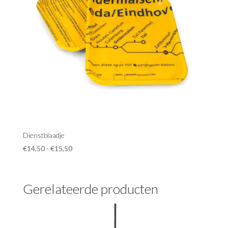
Dienstblaadje
Prijsklasse:
€
14,50
-
€
15,50
€14,50
tot
€15,50
Gerelateerde producten