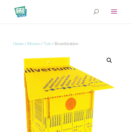
Home
/
Wonen
/
Tuin
/ Broedstation