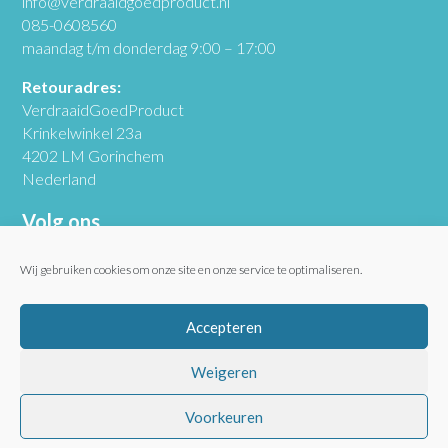
info@verdraaidgoedproduct.nl
085-0608560
maandag t/m donderdag 9:00 – 17:00
Retouradres:
VerdraaidGoedProduct
Krinkelwinkel 23a
4202 LM Gorinchem
Nederland
Volg ons
Wij gebruiken cookies om onze site en onze service te optimaliseren.
Accepteren
Schrijf je in en ontvang VerdraaidGoed
Weigeren
nieuws
Voorkeuren