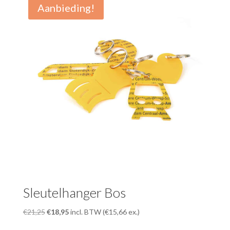
Aanbieding!
Sleutelhanger Bos
Oorspronkelijke
Huidige
€
21,25
€
18,95
incl. BTW (
€
15,66
ex.)
prijs
prijs