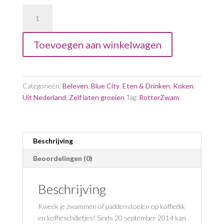
Zakje
Growkit
Broed
Toevoegen aan winkelwagen
(voor
oesterzwammen)
aantal
Categorieën:
Beleven
,
Blue City
,
Eten & Drinken
,
Koken
,
Uit Nederland
,
Zelf laten groeien
Tag:
RotterZwam
Beschrijving
Beoordelingen (0)
Beschrijving
Kweek je zwammen of paddenstoelen op koffiedik
en koffieschilletjes! Sinds 20 september 2014 kan