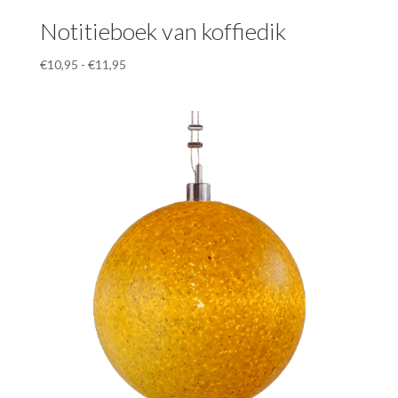
Notitieboek van koffiedik
Prijsklasse:
€
10,95
-
€
11,95
€10,95
tot
€11,95