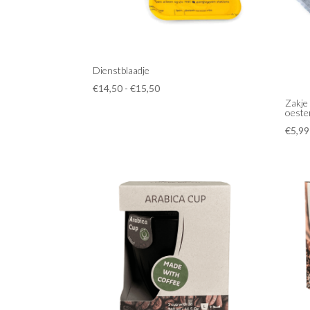
Dienstblaadje
Prijsklasse:
€
14,50
-
€
15,50
Zakje
€14,50
oest
tot
€
5,99
€15,50