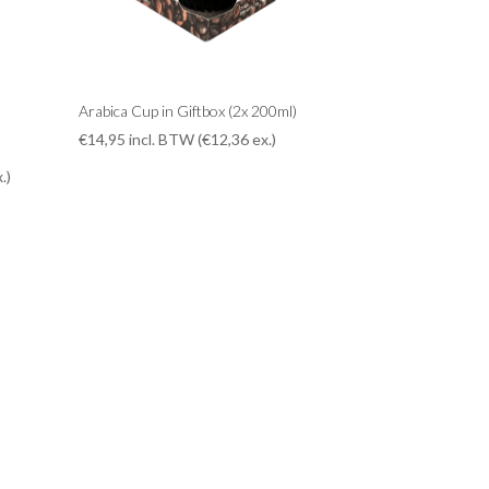
Arabica Cup in Giftbox (2x 200ml)
€
14,95
incl. BTW (
€
12,36
ex.)
.)