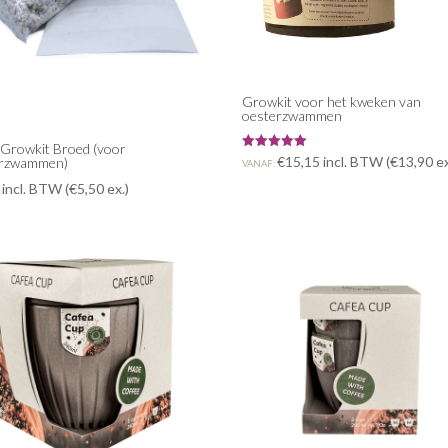
Growkit voor het kweken van
oesterzwammen
 Growkit Broed (voor
Gewaardeerd
€
15,15
incl. BTW (
€
13,90
ex
erzwammen)
VANAF:
5.00
uit 5
incl. BTW (
€
5,50
ex.)