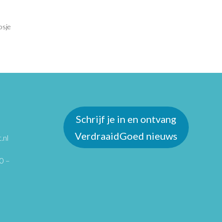
osje
Schrijf je in en ontvang
VerdraaidGoed nieuws
.nl
0 –