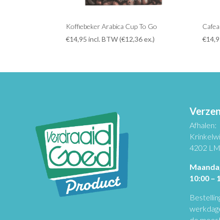
Koffiebeker Arabica Cup To Go
Cafea
€
14,95
incl. BTW (
€
12,36
ex.)
€
14,
Verzen
Afhalen:
Krinkelw
4202 LM
Maandag
10:00 – 
Bestellin
werkdagen
de meest