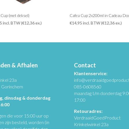
 Cup (met deksel)
Cafea Cup 2x200ml in Cadeau Do
95
incl. BTW (
€
12,36
ex.)
€
14,95
incl. BTW (
€
12,36
ex.)
den & Afhalen
Contact
Klantenservice:
inkel 23a
info@verdraaidgoedproduct
 Gorinchem
085-0608560
maandag t/m donderdag 9:0
, dinsdag & donderdag
17:00
16:00
Retouradres:
gen die voor 15:00 uur op
VerdraaidGoedProduct
 zijn besteld, worden (in
Krinkelwinkel 23a
e gevallen) dezelfde dag