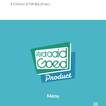
€
7,50
incl. BTW (
€
6,20
ex.)
Menu