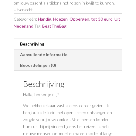
om jouw essentials tijdens het reizen in kwijt te kunnen.
Uitverkocht
Categorieën:
Handig
,
Hoezen
,
Opbergen
,
tot 30 euro
,
Uit
Nederland
Tag:
BeatTheBag
Beschrijving
Aanvullende informatie
Beoordelingen (0)
Beschrijving
Hallo, herken je mij?
We hebben elkaar vast al eens eerder gezien. Ik
heb jou in de trein met open armen ontvangen en
zorgde voor jouw comfort. Vele mensen konden
hun rust bij mij vinden tijdens het reizen. Ik heb
nieuwe mensen ontmoet en na een korte of lange