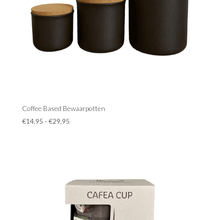
Coffee Based Bewaarpotten
Prijsklasse:
€
14,95
-
€
29,95
€14,95
tot
€29,95