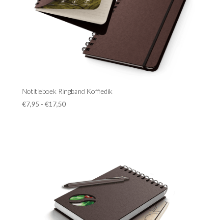
Notitieboek Ringband Koffiedik
Prijsklasse:
€
7,95
-
€
17,50
€7,95
tot
€17,50