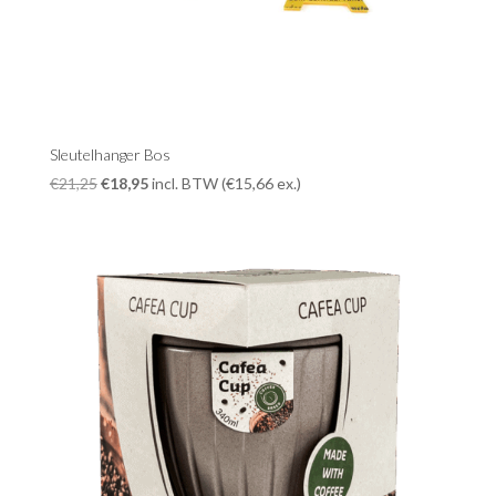
Sleutelhanger Bos
Oorspronkelijke
Huidige
€
21,25
€
18,95
incl. BTW (
€
15,66
ex.)
prijs
prijs
was:
is:
€21,25.
€18,95.