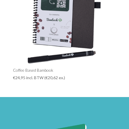
Coffee Based Bambook
€
24,95
incl. BTW (
€
20,62
ex.)