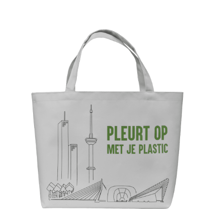
€10,95
tot
€11,95