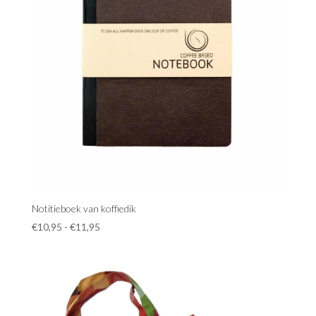
Notitieboek van koffiedik
Prijsklasse:
€
10,95
-
€
11,95
€10,95
tot
€11,95