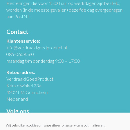
Bestellingen die voor 15:00 uur op werkdagen zijn besteld,
worden (in de meeste gevallen) dezelfde dag overgedragen
aan PostNL.
Contact
Klantenservice:
info@verdraaidgoedproduct.nl
085-0608560
maandag t/m donderdag 9:00 – 17:00
Retouradres:
VerdraaidGoedProduct
Krinkelwinkel 23a
4202 LM Gorinchem
Nederland
Volg ons
Wij gebruiken cookies om onze site en onze service te optimaliseren.