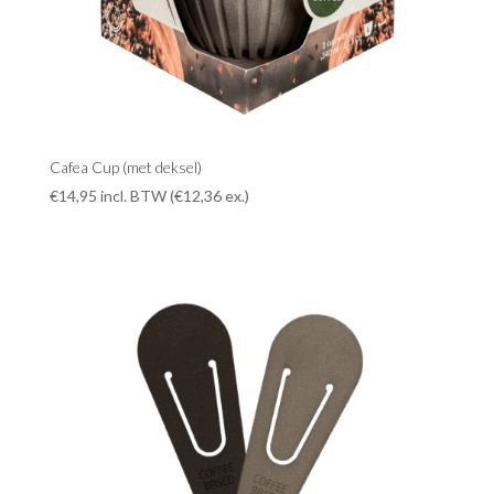
Cafea Cup (met deksel)
€
14,95
incl. BTW (
€
12,36
ex.)